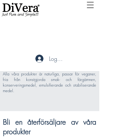
Återförsäljning
Pure & Simple produkter är fria från gluten, laktos,
Logga in
nötter och jordnötter. Tryffelito´s produkter är fria från
gluten, laktos och soja.
Alla våra produkter är naturliga, passar för veganer,
fria från konstgjorda smak- och färgämnen,
konserveringsmedel, emulsifierande och stabiliserande
medel.
Bli en återförsäljare av våra
produkter