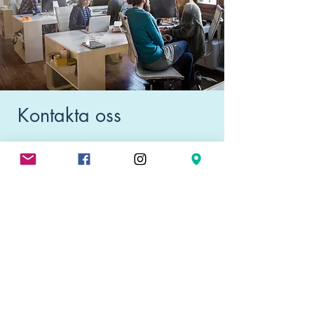
Kontakta oss
Kontakta oss
Vi är glada över att kunna hjälpa dig!
ö
Adress: 22100 Mariehamn, K
pmansgatan 9, Finland
Email:
info@diverafoods.com