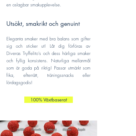
en oslagbar smakupplevelse.
Utsökt, smakrikt och genuint
Eleganta smaker med bra balans som gifter
sig och sticker ut! Låt dig förföras av
Diveras Tryffelito’s och dess härliga smaker
och fyllig konsistens. Naturliga mellanmål
som är goda på riktig! Passar utmärkt som
fika, efterrätt, träningssnacks eller
lördagsgodis!
100% Växtbaserat
Sulfitfri Glutenfri Laktosfri Mjölkfri Sojafri