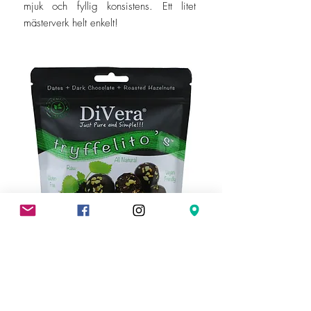
mjuk och fyllig konsistens. Ett litet
mästerverk helt enkelt!
Tryffelito’s Rostade
Hasselnötter