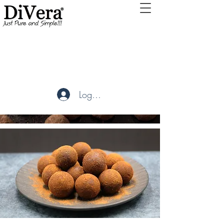
Tryffelito's
Utsökta läckerheter producerat
med omtänksamhet och kärlek
Logga in