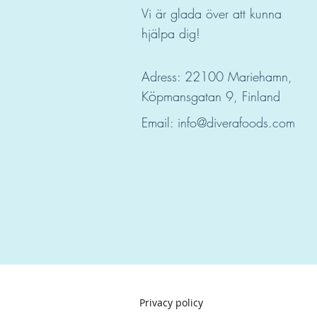
Vi är glada över att kunna
hjälpa dig!
Adress: 22100 Mariehamn,
ö
K
pmansgatan 9, Finland
Email:
info@diverafoods.com
Privacy policy